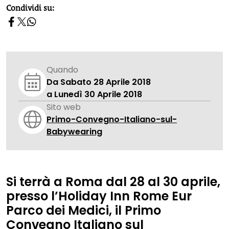
homepage h2
Condividi su:
Quando
Da Sabato 28 Aprile 2018
a Lunedì 30 Aprile 2018
Sito web
Primo-Convegno-Italiano-sul-
Babywearing
Si terrà
a Roma dal 28 al 30 aprile
,
presso l’
Holiday Inn Rome Eur
Parco dei Medici
, il
Primo
Convegno Italiano sul