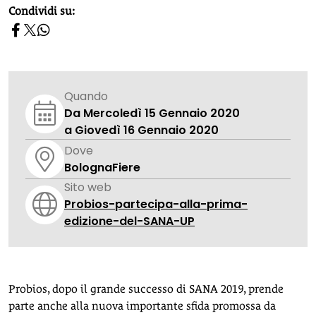
homepage h2
Condividi su:
Quando
Da Mercoledì 15 Gennaio 2020
a Giovedì 16 Gennaio 2020
Dove
BolognaFiere
Sito web
Probios-partecipa-alla-prima-
edizione-del-SANA-UP
Probios, dopo il grande successo di SANA 2019, prende
parte anche alla nuova importante sfida promossa da