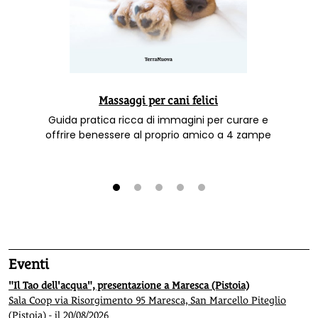
Massaggi per cani felici
Guida pratica ricca di immagini per curare e
offrire benessere al proprio amico a 4 zampe
1
2
3
4
5
Eventi
"Il Tao dell'acqua", presentazione a Maresca (Pistoia)
Sala Coop via Risorgimento 95 Maresca, San Marcello Piteglio
(Pistoia) - il 20/08/2026