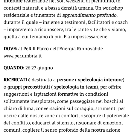
interiore
realizzabile nei soli weekend di plenilunio, in
contesti naturali e a bassa densità umana. Un workshop
residenziale e itinerante di
apprendimento profondo
,
durante il quale – insieme a testimoni, facilitatori e coach
– impareremo a riconoscere, tra le tante vite che viviamo,
quella a cui teniamo di più. E a impossessarcene.
DOVE:
al PeR Il Parco dell’Energia Rinnovabile
www.per.umbria.it
QUANDO:
26-27 giugno
RICERCATI
è destinato a
persone
(
speleologia interiore
)
o
gruppi precostituiti
(
speleologia in team
), per offrire
suggestioni e ispirazioni formative in condizioni
solitamente inesplorate, come passeggiate nei boschi al
chiaro di luna, conversazioni sul coraggio, strumenti per
uscire dalle nostre zone di comfort, riscoprire il potenziale
del conflitto, educarci al silenzio, risuonare di emozioni
comuni, cogliere il senso profondo della nostra azione