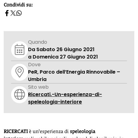
homepage h2
Condividi su:
Quando
Da Sabato 26 Giugno 2021
a Domenica 27 Giugno 2021
Dove
PeR, Parco dell’Energia Rinnovabile –
Umbria
Sito web
Ricercati.-Un-esperienza-di-
speleologia-interiore
RICERCATI
è un’esperienza di
speleologia