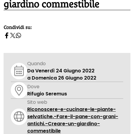
giardino commestibile
homepage h2
Condividi su:
Quando
Da Venerdì 24 Giugno 2022
a Domenica 26 Giugno 2022
Dove
Rifugio Seremus
Sito web
Riconoscere-e-cucinare-le-piante-
selvatiche.-Fare-il-pane-con-grani-
antichi.-Creare-un-giardino-
commestibile