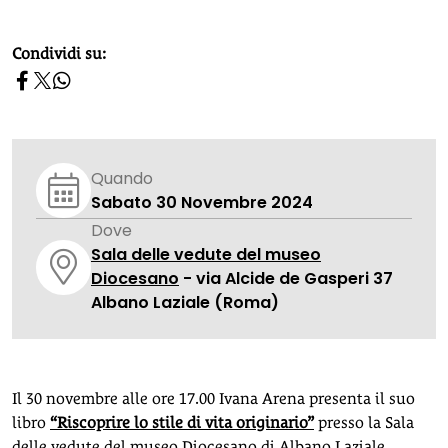
homepage h2
Condividi su:
Quando
Sabato 30 Novembre 2024
Dove
Sala delle vedute del museo
Diocesano
- via Alcide de Gasperi 37
Albano Laziale (Roma)
Il 30 novembre alle ore 17.00 Ivana Arena presenta il suo
libro
“Riscoprire lo stile di vita originario”
presso la Sala
delle vedute del museo Diocesano di Albano Laziale