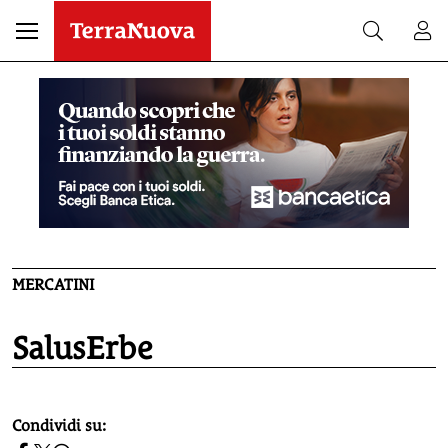
MERCATINI
SalusErbe
homepage h2
Condividi su: