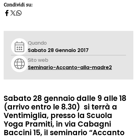
homepage h2
Condividi su:
Quando
Sabato 28 Gennaio 2017
Sito web
Seminario-Accanto-alla-madre2
Sabato 28 gennaio
dalle 9 alle 18
(arrivo entro le 8.30) si terrà a
Ventimiglia
, presso la
Scuola
Yoga Pramiti
, in via Cabagni
Baccini 15, il seminario
“Accanto