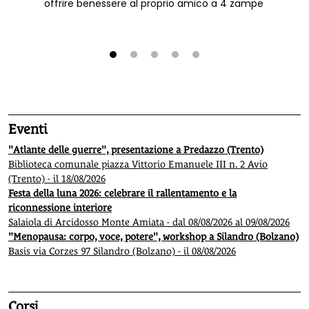
offrire benessere al proprio amico a 4 zampe
1
2
3
4
5
Eventi
"Atlante delle guerre", presentazione a Predazzo (Trento)
Biblioteca comunale piazza Vittorio Emanuele III n. 2 Avio
(Trento) - il 18/08/2026
Festa della luna 2026: celebrare il rallentamento e la
riconnessione interiore
Salaiola di Arcidosso Monte Amiata - dal 08/08/2026 al 09/08/2026
"Menopausa: corpo, voce, potere", workshop a Silandro (Bolzano)
Basis via Corzes 97 Silandro (Bolzano) - il 08/08/2026
Corsi