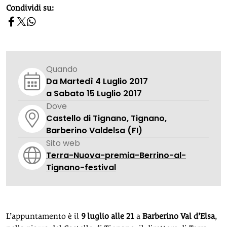
homepage h2
Condividi su:
Quando
Da Martedì 4 Luglio 2017
a Sabato 15 Luglio 2017
Dove
Castello di Tignano, Tignano,
Barberino Valdelsa (FI)
Sito web
Terra-Nuova-premia-Berrino-al-
Tignano-festival
L’appuntamento è il
9 luglio alle 21
a
Barberino Val d’Elsa
,