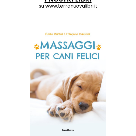
su
www.terranuovalibri.it