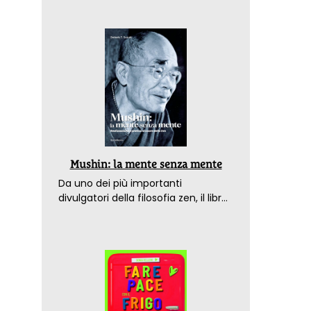
Mushin: la mente senza mente
Da uno dei più importanti
divulgatori della filosofia zen, il libro
che spiega come raggiungere il
benessere nel mondo moderno