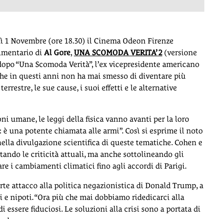
dì 1 Novembre (ore 18.30) il Cinema Odeon Firenze
umentario di
Al Gore
,
UNA SCOMODA VERITA’ 2
(versione
i dopo “Una Scomoda Verità”, l’ex vicepresidente americano
he in questi anni non ha mai smesso di diventare più
rrestre, le sue cause, i suoi effetti e le alternative
i umane, le leggi della fisica vanno avanti per la loro
 è una potente chiamata alle armi”. Così si esprime il noto
lla divulgazione scientifica di queste tematiche. Cohen e
ando le criticità attuali, ma anche sottolineando gli
re i cambiamenti climatici fino agli accordi di Parigi.
rte attacco alla politica negazionistica di Donald Trump, a
li e nipoti. “Ora più che mai dobbiamo ridedicarci alla
 essere fiduciosi. Le soluzioni alla crisi sono a portata di