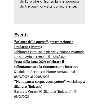
Un libro che affronta la menopausa
da tre punti di vista: corpo, mente
ed emozioni. Con ricette e
tecniche di consapevolezza, per il
benessere della donna
Eventi
"Atlante delle guerre", presentazione a
Predazzo (Trento)
Biblioteca comunale piazza Vittorio Emanuele
III n. 2 Avio (Trento) - il 18/08/2026
Festa della luna 2026: celebrare il
rallentamento e la riconnessione interiore
Salaiola di Arcidosso Monte Amiata - dal
08/08/2026 al 09/08/2026
"Menopausa: corpo, voce, potere", workshop a
Silandro (Bolzano)
Basis via Corzes 97 Silandro (Bolzano) - il
08/08/2026