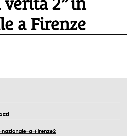
verità 2” in
le a Firenze
ozzi
nazionale-a-Firenze2