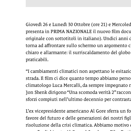
Giovedì 26 e Lunedì 30 Ottobre (ore 21) e Mercole
presenta in PRIMA NAZIONALE il nuovo film doc
originale con sottotitoli in italiano). Undici ann
torna ad affrontare sullo schermo un argomento c
chiaro e allarmante: il surriscaldamento del globo te
praticabili.
“I cambiamenti climatici non aspettano le esitazion
strada. Il film ci dice quanto tempo abbiamo perso:
climatologo Luca Mercalli, da sempre impegnato ne
Jon Shenk dirigono “Una scomoda verità 2” raccont
sforzi compiuti nell’ultimo decennio per contrasta
L’ex vicepresidente americano Al Gore sferra un fo
favore del futuro e delle generazioni dei nostri fig
risoluzione della crisi climatica. Abbiamo motivo di