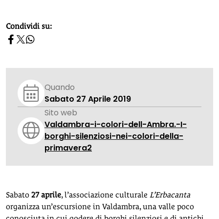
homepage h2
Condividi su:
Quando
Sabato 27 Aprile 2019
Sito web
Valdambra-i-colori-dell-Ambra.-I-
borghi-silenziosi-nei-colori-della-
primavera2
Sabato
27 aprile
, l’associazione culturale
L’Erbacanta
organizza un’escursione in Valdambra, una valle poco
conosciuta in cui godere di borghi silenziosi e di antichi