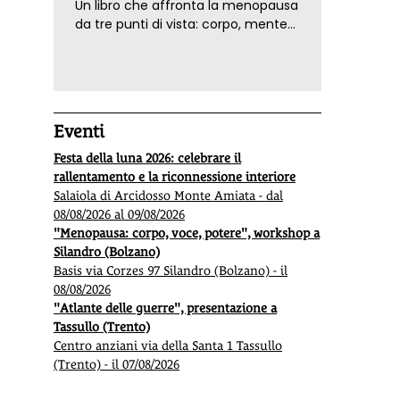
Un libro che affronta la menopausa
da tre punti di vista: corpo, mente
ed emozioni. Con ricette e
tecniche di consapevolezza, per il
benessere della donna
Eventi
Festa della luna 2026: celebrare il
rallentamento e la riconnessione interiore
Salaiola di Arcidosso Monte Amiata - dal
08/08/2026 al 09/08/2026
"Menopausa: corpo, voce, potere", workshop a
Silandro (Bolzano)
Basis via Corzes 97 Silandro (Bolzano) - il
08/08/2026
"Atlante delle guerre", presentazione a
Tassullo (Trento)
Centro anziani via della Santa 1 Tassullo
(Trento) - il 07/08/2026