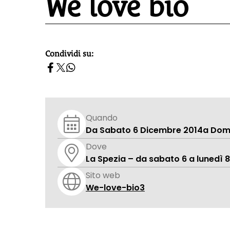
We love bio
Condividi su:
homepage h2
Quando
Da Sabato 6 Dicembre 2014
a Dom
Dove
La Spezia – da sabato 6 a lunedì
Sito web
We-love-bio3