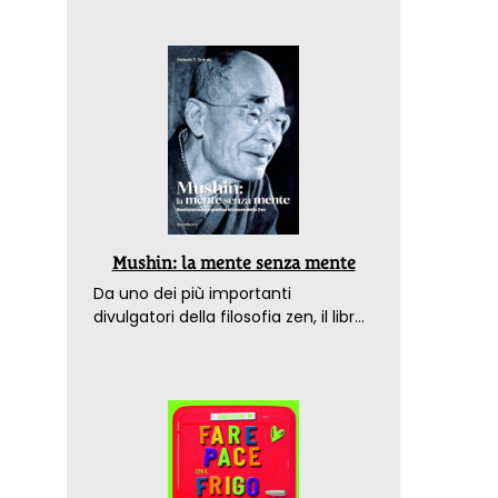
Mushin: la mente senza mente
Da uno dei più importanti
divulgatori della filosofia zen, il libro
che spiega come raggiungere il
benessere nel mondo moderno