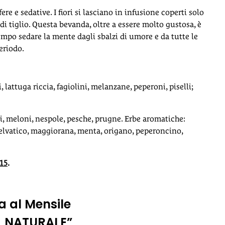
ifere e sedative. I fiori si lasciano in infusione coperti solo
e di tiglio. Questa bevanda, oltre a essere molto gustosa, è
mpo sedare la mente dagli sbalzi di umore e da tutte le
eriodo.
i, lattuga riccia, fagiolini, melanzane, peperoni, piselli;
ni, meloni, nespole, pesche, prugne. Erbe aromatiche:
o selvatico, maggiorana, menta, origano, peperoncino,
15
.
 al Mensile
AL NATURALE”