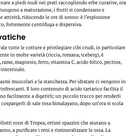
nare a piedi nudi nei prati raccogliendo erbe curative, ora
 giungono a maturazione, i frutti si condensano e
e attività, riducendo le ore di sonno: è l’esplosione
o, fortemente centrifuga e dispersiva.
vatiche
le tutte le cotture e privilegiare cibi crudi, in particolare
ente in molte varietà (riccia, romana, iceberg), è
 rame, magnesio, ferro, vitamina C, acido folico, pectine,
 intestinale.
spasmi muscolari e la stanchezza. Per idratare ci vengono in
infrescanti. Il loro contenuto di acido tartarico facilita il
no facilmente a digerirli; un piccolo trucco per renderli
 e cospargerli di sale rosa himalayano, dopo un’ora si scola
llotti rossi di Tropea, ottimi spazzini che aiutano a
no, a purificare i reni e rimineralizzare le ossa. La