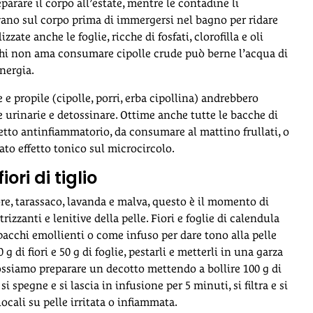
arare il corpo all’estate, mentre le contadine li
vano sul corpo prima di immergersi nel bagno per ridare
zzate anche le foglie, ricche di fosfati, clorofilla e oli
. Chi non ama consumare cipolle crude può berne l’acqua di
nergia.
le e propile (cipolle, porri, erba cipollina) andrebbero
e urinarie e detossinare. Ottime anche tutte le bacche di
ffetto antinfiammatorio, da consumare al mattino frullati, o
iccato effetto tonico sul microcircolo.
ori di tiglio
ore, tarassaco, lavanda e malva, questo è il momento di
trizzanti e lenitive della pelle. Fiori e foglie di calendula
pacchi emollienti o come infuso per dare tono alla pelle
 di fiori e 50 g di foglie, pestarli e metterli in una garza
 possiamo preparare un decotto mettendo a bollire 100 g di
si spegne e si lascia in infusione per 5 minuti, si filtra e si
ocali su pelle irritata o infiammata.