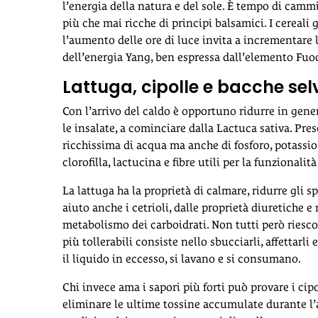
l’energia della natura e del sole. È tempo di cammi
più che mai ricche di principi balsamici. I cereali
l’aumento delle ore di luce invita a incrementare l
dell’energia Yang, ben espressa dall’elemento Fuoc
Lattuga, cipolle e bacche sel
Con l’arrivo del caldo è opportuno ridurre in genera
le insalate, a cominciare dalla Lactuca sativa. Pres
ricchissima di acqua ma anche di fosforo, potassio,
clorofilla, lactucina e fibre utili per la funzionalità
La lattuga ha la proprietà di calmare, ridurre gli 
aiuto anche i cetrioli, dalle proprietà diuretiche e r
metabolismo dei carboidrati. Non tutti però riesco
più tollerabili consiste nello sbucciarli, affettarli
il liquido in eccesso, si lavano e si consumano.
Chi invece ama i sapori più forti può provare i cipo
eliminare le ultime tossine accumulate durante l’an