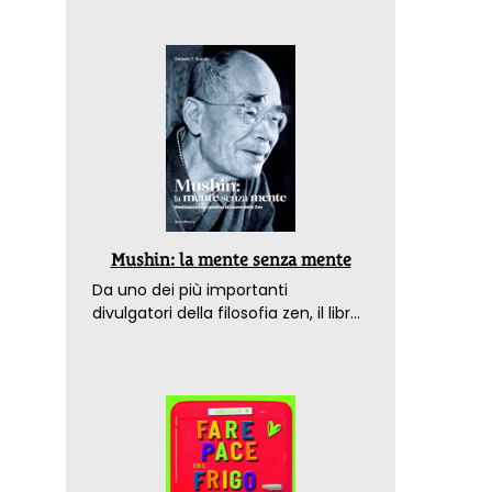
Mushin: la mente senza mente
Da uno dei più importanti
divulgatori della filosofia zen, il libro
che spiega come raggiungere il
benessere nel mondo moderno