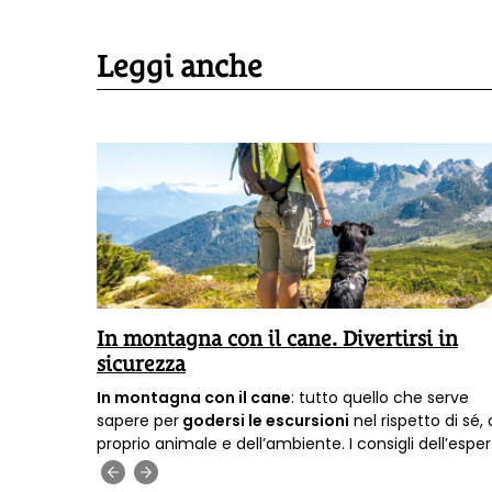
Leggi anche
In montagna con il cane. Divertirsi in
sicurezza
perta che
In montagna con il cane
: tutto quello che serve
are cibo
sapere per
godersi le escursioni
nel rispetto di sé, 
,
proprio animale e dell’ambiente. I consigli dell’espe
ura
di dog-trekking
Francesco Scagliotti.
‹
›
ova di