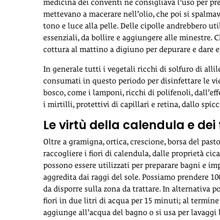
medicina dei conventi ne consigliava l’uso per prep
mettevano a macerare nell’olio, che poi si spalma
tono e luce alla pelle. Delle cipolle andrebbero utili
essenziali, da bollire e aggiungere alle minestre
cottura al mattino a digiuno per depurare e dare e
In generale tutti i vegetali ricchi di solfuro di alli
consumati in questo periodo per disinfettare le vi
bosco, come i lamponi, ricchi di polifenoli, dall’e
i mirtilli, protettivi di capillari e retina, dallo sp
Le virtù della calendula e dei fi
Oltre a gramigna, ortica, crescione, borsa del past
raccogliere i fiori di calendula, dalle proprietà cica
possono essere utilizzati per preparare bagni e im
aggredita dai raggi del sole. Possiamo prendere 100 g
da disporre sulla zona da trattare. In alternativa
fiori in due litri di acqua per 15 minuti; al termine 
aggiunge all’acqua del bagno o si usa per lavaggi l