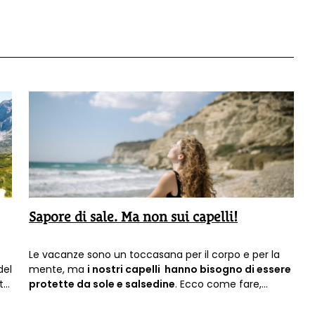
Sapore di sale. Ma non sui capelli!
Le vacanze sono un toccasana per il corpo e per la
del
mente, ma
i nostri capelli hanno bisogno di essere
rto
protette da sole e salsedine
. Ecco come fare,
usando solo e sempre ingredienti naturali.