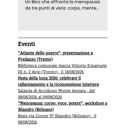
Un libro che affronta la menopausa
da tre punti di vista: corpo, mente
ed emozioni. Con ricette e
tecniche di consapevolezza, per il
benessere della donna
Eventi
"Atlante delle guerre", presentazione a
Predazzo (Trento)
Biblioteca comunale piazza Vittorio Emanuele
III n. 2 Avio (Trento) - il 18/08/2026
Festa della luna 2026: celebrare il
rallentamento e la riconnessione interiore
Salaiola di Arcidosso Monte Amiata - dal
08/08/2026 al 09/08/2026
"Menopausa: corpo, voce, potere", workshop a
Silandro (Bolzano)
Basis via Corzes 97 Silandro (Bolzano) - il
08/08/2026