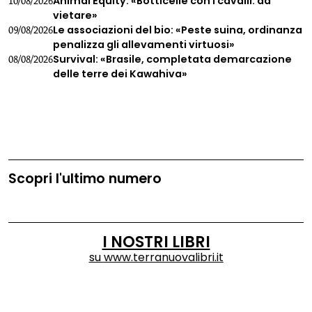
Animal Equity: «Botticelle con i cavalli: da
10/08/2026
vietare»
Le associazioni del bio: «Peste suina, ordinanza
09/08/2026
penalizza gli allevamenti virtuosi»
Survival: «Brasile, completata demarcazione
08/08/2026
delle terre dei Kawahiva»
Scopri l'ultimo numero
I NOSTRI LIBRI
su
www.terranuovalibri.it