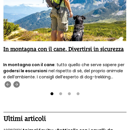
In montagna con il cane. Divertirsi in sicurezza
In montagna con il cane
: tutto quello che serve sapere per
godersi le escursioni
nel rispetto di sé, del proprio animale
e dell’ambiente. I consigli dell’esperto di dog-trekking
Francesco Scagliotti.
‹
›
1
2
3
4
Ultimi articoli