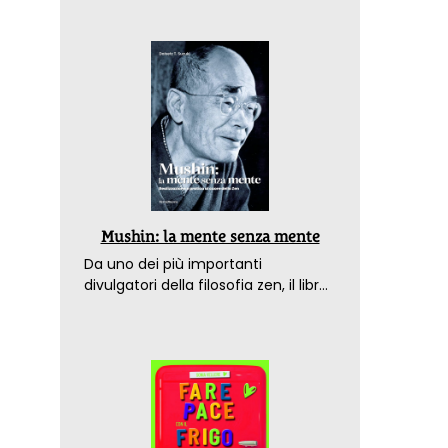
Mushin: la mente senza mente
Da uno dei più importanti
divulgatori della filosofia zen, il libro
che spiega come raggiungere il
benessere nel mondo moderno