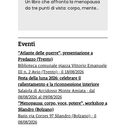
Un libro che affronta la menopausa
da tre punti di vista: corpo, mente
ed emozioni. Con ricette e
tecniche di consapevolezza, per il
benessere della donna
Eventi
"Atlante delle guerre", presentazione a
Predazzo (Trento)
Biblioteca comunale piazza Vittorio Emanuele
III n. 2 Avio (Trento) - il 18/08/2026
Festa della luna 2026: celebrare il
rallentamento e la riconnessione interiore
Salaiola di Arcidosso Monte Amiata - dal
08/08/2026 al 09/08/2026
"Menopausa: corpo, voce, potere", workshop a
Silandro (Bolzano)
Basis via Corzes 97 Silandro (Bolzano) - il
08/08/2026