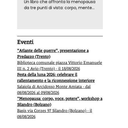
Un libro che affronta la menopausa
da tre punti di vista: corpo, mente
ed emozioni. Con ricette e
tecniche di consapevolezza, per il
benessere della donna
Eventi
"Atlante delle guerre", presentazione a
Predazzo (Trento)
Biblioteca comunale piazza Vittorio Emanuele
III n. 2 Avio (Trento) - il 18/08/2026
Festa della luna 2026: celebrare il
rallentamento e la riconnessione interiore
Salaiola di Arcidosso Monte Amiata - dal
08/08/2026 al 09/08/2026
"Menopausa: corpo, voce, potere", workshop a
Silandro (Bolzano)
Basis via Corzes 97 Silandro (Bolzano) - il
08/08/2026