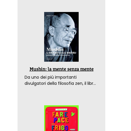
Mushin: la mente senza mente
Da uno dei più importanti
divulgatori della filosofia zen, il libro
che spiega come raggiungere il
benessere nel mondo moderno