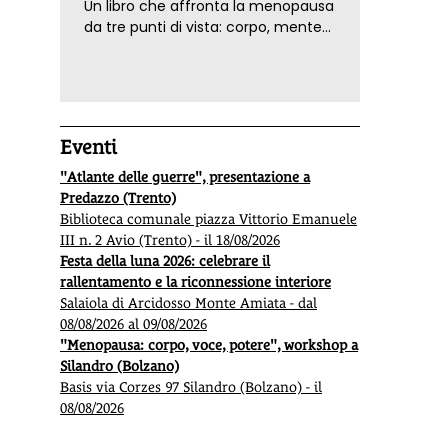
Un libro che affronta la menopausa
da tre punti di vista: corpo, mente
ed emozioni. Con ricette e
tecniche di consapevolezza, per il
benessere della donna
Eventi
"Atlante delle guerre", presentazione a
Predazzo (Trento)
Biblioteca comunale piazza Vittorio Emanuele
III n. 2 Avio (Trento) - il 18/08/2026
Festa della luna 2026: celebrare il
rallentamento e la riconnessione interiore
Salaiola di Arcidosso Monte Amiata - dal
08/08/2026 al 09/08/2026
"Menopausa: corpo, voce, potere", workshop a
Silandro (Bolzano)
Basis via Corzes 97 Silandro (Bolzano) - il
08/08/2026