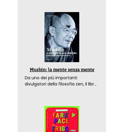
Mushin: la mente senza mente
Da uno dei più importanti
divulgatori della filosofia zen, il libro
che spiega come raggiungere il
benessere nel mondo moderno