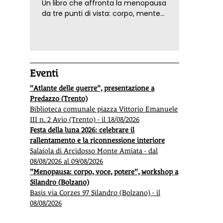
Un libro che affronta la menopausa
da tre punti di vista: corpo, mente
ed emozioni. Con ricette e
tecniche di consapevolezza, per il
benessere della donna
Eventi
"Atlante delle guerre", presentazione a
Predazzo (Trento)
Biblioteca comunale piazza Vittorio Emanuele
III n. 2 Avio (Trento) - il 18/08/2026
Festa della luna 2026: celebrare il
rallentamento e la riconnessione interiore
Salaiola di Arcidosso Monte Amiata - dal
08/08/2026 al 09/08/2026
"Menopausa: corpo, voce, potere", workshop a
Silandro (Bolzano)
Basis via Corzes 97 Silandro (Bolzano) - il
08/08/2026