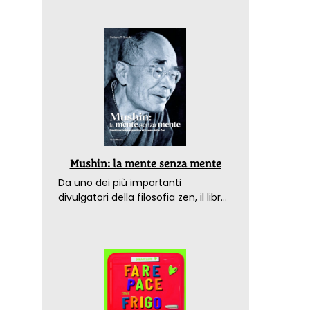
Mushin: la mente senza mente
Da uno dei più importanti
divulgatori della filosofia zen, il libro
che spiega come raggiungere il
benessere nel mondo moderno