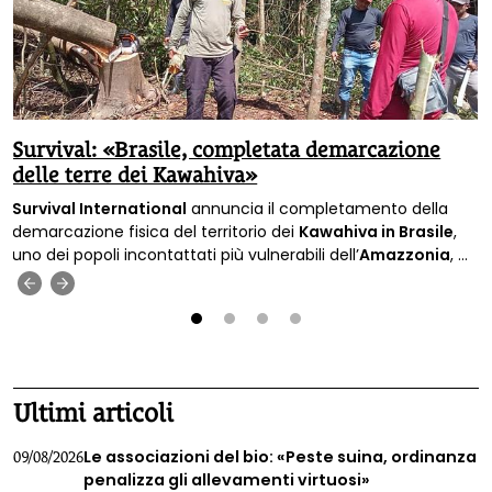
Survival: «Brasile, completata demarcazione
delle terre dei Kawahiva»
Survival International
annuncia il completamento della
demarcazione fisica del territorio dei
Kawahiva in Brasile
,
uno dei popoli incontattati più vulnerabili dell’
Amazzonia
, a
27 anni dal riconoscimento ufficiale della loro presenza da
‹
›
parte delle autorità.
1
2
3
4
Ultimi articoli
Le associazioni del bio: «Peste suina, ordinanza
09/08/2026
penalizza gli allevamenti virtuosi»