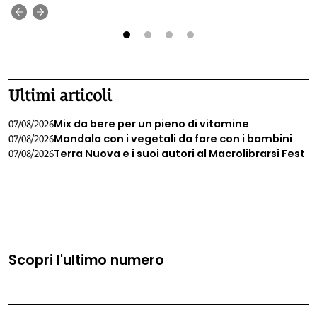
quando le mamme si incazzano", e di recente è uscito
‹
›
anche il suo docu-romanzo che affronta l'importante tema
con ironia e fantasia.
1
2
3
4
Ultimi articoli
Mix da bere per un pieno di vitamine
07/08/2026
Mandala con i vegetali da fare con i bambini
07/08/2026
Terra Nuova e i suoi autori al Macrolibrarsi Fest
07/08/2026
Scopri l'ultimo numero