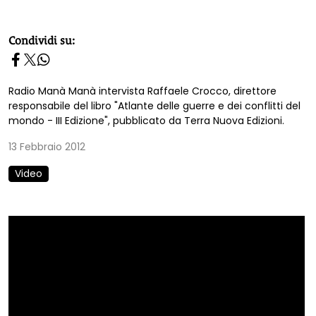
homepage h2
Condividi su:
Radio Manà Manà intervista Raffaele Crocco, direttore
responsabile del libro "Atlante delle guerre e dei conflitti del
mondo - III Edizione", pubblicato da Terra Nuova Edizioni.
13 Febbraio 2012
Video