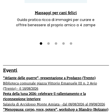
Massaggi per cani felici
Guida pratica ricca di immagini per curare e
offrire benessere al proprio amico a 4 zampe
1
2
3
4
5
Eventi
"Atlante delle guerre", presentazione a Predazzo (Trento)
Biblioteca comunale piazza Vittorio Emanuele III n. 2 Avio
(Trento) - il 18/08/2026
Festa della luna 2026: celebrare il rallentamento e la
riconnessione interiore
Salaiola di Arcidosso Monte Amiata - dal 08/08/2026 al 09/08/2026
"Menopausa: corpo, voce, potere", workshop a Silandro (Bolzano)