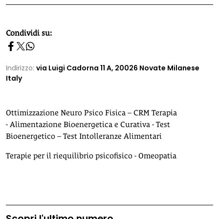
homepage h2
Condividi su:
Indirizzo:
via Luigi Cadorna 11 A, 20026 Novate Milanese
Italy
Ottimizzazione Neuro Psico Fisica – CRM Terapia
- Alimentazione Bioenergetica e Curativa - Test
Bioenergetico – Test Intolleranze Alimentari
Terapie per il riequilibrio psicofisico - Omeopatia
Scopri l'ultimo numero