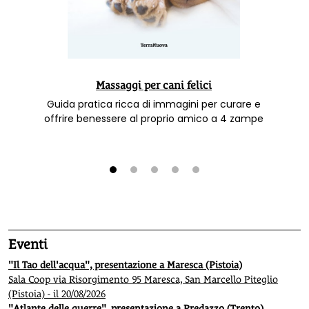
Massaggi per cani felici
Guida pratica ricca di immagini per curare e
offrire benessere al proprio amico a 4 zampe
1
2
3
4
5
Eventi
"Il Tao dell'acqua", presentazione a Maresca (Pistoia)
Sala Coop via Risorgimento 95 Maresca, San Marcello Piteglio
(Pistoia) - il 20/08/2026
"Atlante delle guerre", presentazione a Predazzo (Trento)