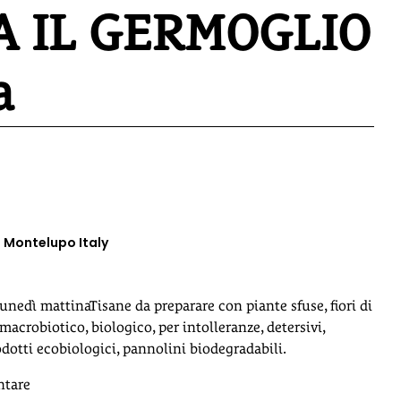
A IL GERMOGLIO
a
6 Montelupo Italy
lunedì mattinaTisane da preparare con piante sfuse, fiori di
acrobiotico, biologico, per intolleranze, detersivi,
odotti ecobiologici, pannolini biodegradabili.
ntare