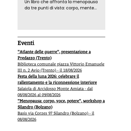
Un libro che affronta la menopausa
da tre punti di vista: corpo, mente
ed emozioni. Con ricette e
tecniche di consapevolezza, per il
benessere della donna
Eventi
"Atlante delle guerre", presentazione a
Predazzo (Trento)
Biblioteca comunale piazza Vittorio Emanuele
III n. 2 Avio (Trento) - il 18/08/2026
Festa della luna 2026: celebrare il
rallentamento e la riconnessione interiore
Salaiola di Arcidosso Monte Amiata - dal
08/08/2026 al 09/08/2026
"Menopausa: corpo, voce, potere", workshop a
Silandro (Bolzano)
Basis via Corzes 97 Silandro (Bolzano) - il
08/08/2026