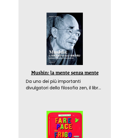
Mushin: la mente senza mente
Da uno dei più importanti
divulgatori della filosofia zen, il libro
che spiega come raggiungere il
benessere nel mondo moderno