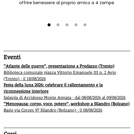
offrire benessere al proprio amico a 4 zampe
1
2
3
4
5
Eventi
"Atlante delle guerre", presentazione a Predazzo (Trento)
Biblioteca comunale piazza Vittorio Emanuele III n. 2 Avio
(Trento) - il 18/08/2026
Festa della luna 2026: celebrare il rallentamento e la
riconnessione interiore
Salaiola di Arcidosso Monte Amiata - dal 08/08/2026 al 09/08/2026
"Menopausa: corpo, voce, potere", workshop a Silandro (Bolzano)
Basis via Corzes 97 Silandro (Bolzano) - il 08/08/2026