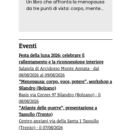
Un libro che affronta la menopausa
da tre punti di vista: corpo, mente
ed emozioni. Con ricette e
tecniche di consapevolezza, per il
benessere della donna
Eventi
Festa della luna 2026: celebrare il
rallentamento e la riconnessione interiore
Salaiola di Arcidosso Monte Amiata - dal
08/08/2026 al 09/08/2026
"Menopausa: corpo, voce, potere", workshop a
Silandro (Bolzano)
Basis via Corzes 97 Silandro (Bolzano) - il
08/08/2026
"Atlante delle guerre", presentazione a
Tassullo (Trento)
Centro anziani via della Santa 1 Tassullo
(Trento) - il 07/08/2026