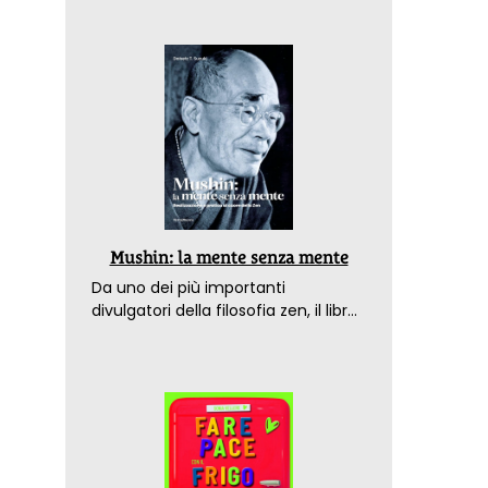
Mushin: la mente senza mente
Da uno dei più importanti
divulgatori della filosofia zen, il libro
che spiega come raggiungere il
benessere nel mondo moderno