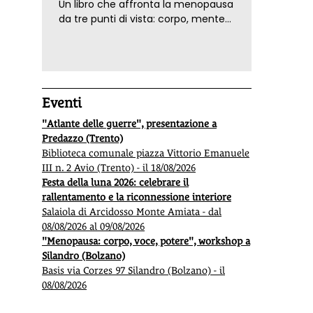
Un libro che affronta la menopausa
da tre punti di vista: corpo, mente
ed emozioni. Con ricette e
tecniche di consapevolezza, per il
benessere della donna
Eventi
"Atlante delle guerre", presentazione a
Predazzo (Trento)
Biblioteca comunale piazza Vittorio Emanuele
III n. 2 Avio (Trento) - il 18/08/2026
Festa della luna 2026: celebrare il
rallentamento e la riconnessione interiore
Salaiola di Arcidosso Monte Amiata - dal
08/08/2026 al 09/08/2026
"Menopausa: corpo, voce, potere", workshop a
Silandro (Bolzano)
Basis via Corzes 97 Silandro (Bolzano) - il
08/08/2026