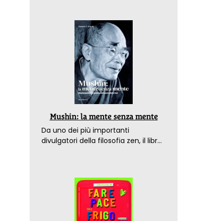
Mushin: la mente senza mente
Da uno dei più importanti
divulgatori della filosofia zen, il libro
che spiega come raggiungere il
benessere nel mondo moderno