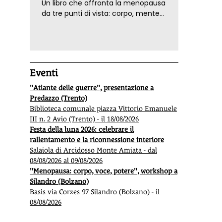
Un libro che affronta la menopausa
da tre punti di vista: corpo, mente
ed emozioni. Con ricette e
tecniche di consapevolezza, per il
benessere della donna
Eventi
"Atlante delle guerre", presentazione a
Predazzo (Trento)
Biblioteca comunale piazza Vittorio Emanuele
III n. 2 Avio (Trento) - il 18/08/2026
Festa della luna 2026: celebrare il
rallentamento e la riconnessione interiore
Salaiola di Arcidosso Monte Amiata - dal
08/08/2026 al 09/08/2026
"Menopausa: corpo, voce, potere", workshop a
Silandro (Bolzano)
Basis via Corzes 97 Silandro (Bolzano) - il
08/08/2026