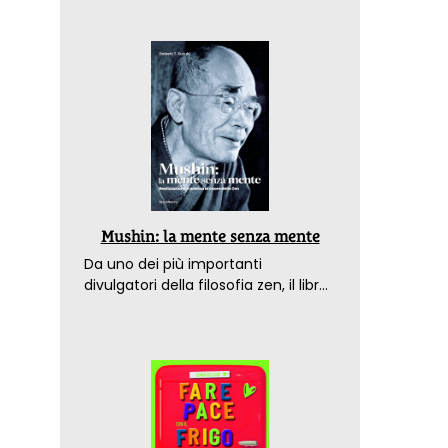
Mushin: la mente senza mente
Da uno dei più importanti
divulgatori della filosofia zen, il libro
che spiega come raggiungere il
benessere nel mondo moderno