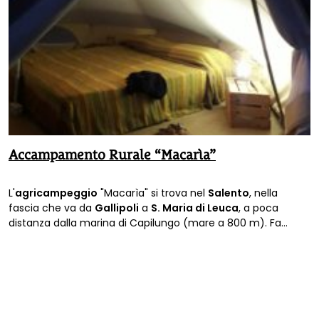
Accampamento Rurale “Macarìa”
L'
agricampeggio
"Macarìa" si trova nel
Salento
, nella
fascia che va da
Gallipoli
a
S. Maria di Leuca
, a poca
distanza dalla marina di Capilungo (mare a 800 m). Fa
parte di un'azienda a produzione biologica certificata e
incentrata sull'olivicoltura e si rivolge al turismo ecologico e
responsabile, offrendo prodotti e servizi ambientalmente
sostenibili (dall'alloggio ai prodotti agricoli).