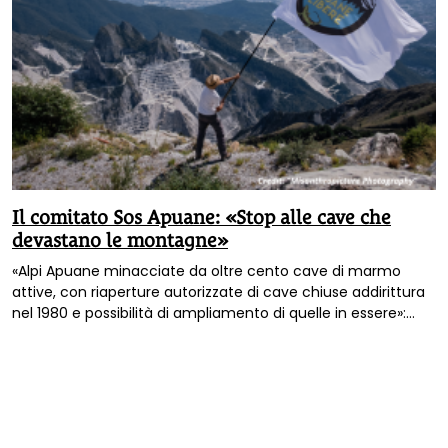
Il comitato Sos Apuane: «Stop alle cave che
devastano le montagne»
«Alpi Apuane minacciate da oltre cento cave di marmo
attive, con riaperture autorizzate di cave chiuse addirittura
nel 1980 e possibilità di ampliamento di quelle in essere»:
sono queste le ragioni che hanno spinto il comitato Sos
Apuane a opporsi alla «devastazione di questo patrimonio
naturale» e a presentare un ricorso a Strasburgo.