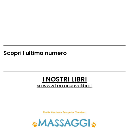
Veneto, Piemonte, Trentino e Friuli. Anche il gioco si fa più
naturale.
Scopri l'ultimo numero
I NOSTRI LIBRI
su
www.terranuovalibri.it