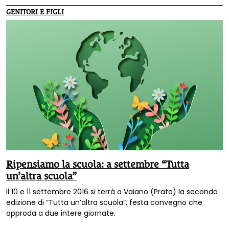
scuole nel bosco, di cui si parla nel libro "Agrinidi, agriasili e
GENITORI E FIGLI
asili nel bosco. Nuovi percorsi educativi nella natura".
Ripensiamo la scuola: a settembre “Tutta
un’altra scuola”
Il 10 e 11 settembre 2016 si terrà a Vaiano (Prato) la seconda
edizione di “Tutta un’altra scuola”, festa convegno che
approda a due intere giornate.