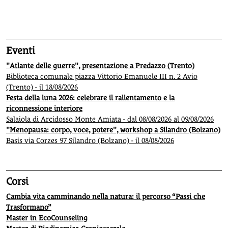
1
2
3
4
5
Eventi
"Atlante delle guerre", presentazione a Predazzo (Trento)
Biblioteca comunale piazza Vittorio Emanuele III n. 2 Avio
(Trento) - il 18/08/2026
Festa della luna 2026: celebrare il rallentamento e la
riconnessione interiore
Salaiola di Arcidosso Monte Amiata - dal 08/08/2026 al 09/08/2026
"Menopausa: corpo, voce, potere", workshop a Silandro (Bolzano)
Basis via Corzes 97 Silandro (Bolzano) - il 08/08/2026
Corsi
Cambia vita camminando nella natura: il percorso “Passi che
Trasformano”
Master in EcoCounseling