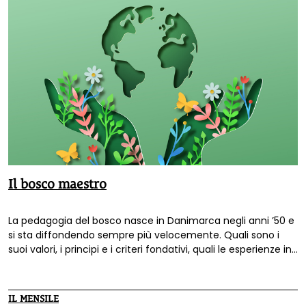
Il bosco maestro
La pedagogia del bosco nasce in Danimarca negli anni ’50 e
si sta diffondendo sempre più velocemente. Quali sono i
suoi valori, i principi e i criteri fondativi, quali le esperienze in
Italia? Intervista a Selima Negro, autrice per Terra Nuova del
libro
Pedagogia del bosco
, una delle pochissime
pubblicazioni a offrire linee guida utili per genitori e
IL MENSILE