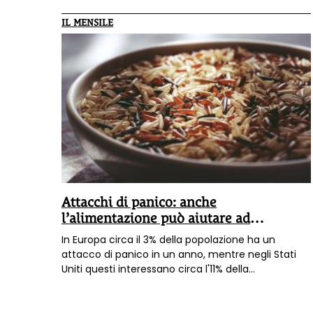
IL MENSILE
Attacchi di panico: anche
l’alimentazione può aiutare ad
affrontarli
In Europa circa il 3% della popolazione ha un
attacco di panico in un anno, mentre negli Stati
Uniti questi interessano circa l'11% della
popolazione. Sono più comuni nelle donne che
negli uomini. Come si possono affrontare con