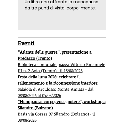
Un libro che affronta la menopausa
da tre punti di vista: corpo, mente
ed emozioni. Con ricette e
tecniche di consapevolezza, per il
benessere della donna
Eventi
"Atlante delle guerre", presentazione a
Predazzo (Trento)
Biblioteca comunale piazza Vittorio Emanuele
III n. 2 Avio (Trento) - il 18/08/2026
Festa della luna 2026: celebrare il
rallentamento e la riconnessione interiore
Salaiola di Arcidosso Monte Amiata - dal
08/08/2026 al 09/08/2026
"Menopausa: corpo, voce, potere", workshop a
Silandro (Bolzano)
Basis via Corzes 97 Silandro (Bolzano) - il
08/08/2026