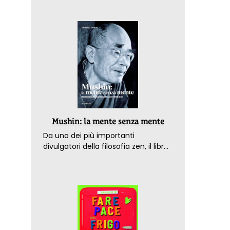
Mushin: la mente senza mente
Da uno dei più importanti
divulgatori della filosofia zen, il libro
che spiega come raggiungere il
benessere nel mondo moderno