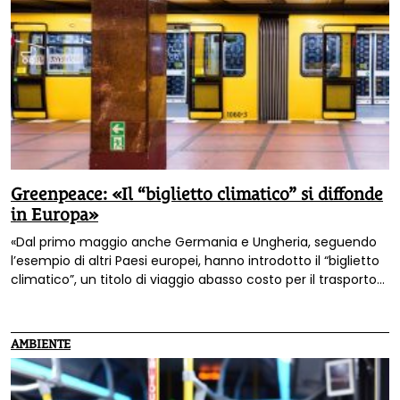
Greenpeace: «Il “biglietto climatico” si diffonde
in Europa»
«Dal primo maggio anche Germania e Ungheria, seguendo
l’esempio di altri Paesi europei, hanno introdotto il “biglietto
climatico”, un titolo di viaggio abasso costo per il trasporto
pubblico cittadino, gli autobus e i treni regionali su tutto il
territorio nazionale»: lo afferma Greenpeace che si chiede
quando in Italia si andrà in questa direzione.
AMBIENTE