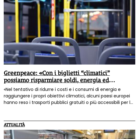
Greenpeace: «Con i biglietti “climatici”
possiamo risparmiare soldi, energia ed
emissioni»
«Nel tentativo di ridurre i costi e i consumi di energia e
raggiungere i propri obiettivi climatici, alcuni paesi europei
hanno reso i trasporti pubblici gratuiti o più accessibili per le
persone. Perché non promuovere misure simili in tutti i paesi
europei, compresa l’Italia?»: così Herwig Schuster, esperto di
trasporti per la campagna europea di Greenpeace “Mobility
ATTUALITÀ
for All”.