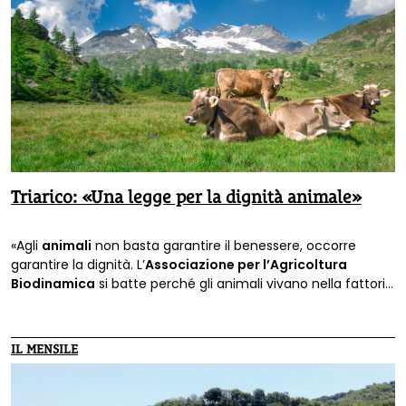
Triarico: «Una legge per la dignità animale»
«Agli
animali
non basta garantire il benessere, occorre
garantire la dignità. L’
Associazione per l’Agricoltura
Biodinamica
si batte perché gli animali vivano nella fattoria
secondo la loro natura, in piccole mandrie o greggi,
all’aperto per esprimere il proprio comportamento sociale»:
così Carlo Triarico nella sua rubrica su
Terra Nuova di
IL MENSILE
aprile
.