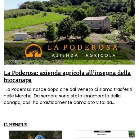
La Poderosa: azienda agricola all’insegna della
biocanapa
«La Poderosa nasce dopo che dal Veneto ci siamo trasferiti
nelle Marche. Da sempre sono stato innamorato della
canapa, così ho drasticamente cambiato vita: da
formatore aziendale a contadino» racconta
Riccardo
Urbani
parlando della sua azienda agricola di Maiolati
Spontini, in provincia di Ancona, che ha come protagonista
IL MENSILE
la canapa.