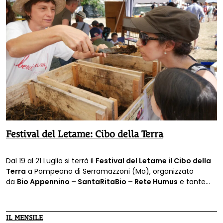
Festival del Letame: Cibo della Terra
Dal 19 al 21 Luglio si terrà il
Festival
d
el Letame il Cibo della
Terra
a Pompeano di Serramazzoni (Mo), organizzato
da
Bio Appennino – SantaRitaBio – Rete Humus
e tante
collaborazioni in un “Territorio Bio & Slow” dedicata alla filiera
del Parmigiano Reggiano Biologico e alla Biodiversità:
Vacca
Bianca Modenese (Presidio Slow Food)
.
IL MENSILE