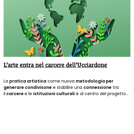
L’arte entra nel carcere dell’Ucciardone
La
pratica artistica
come nuova
metodologia per
generare condivisone
e stabilire una
connessione
tra
il
carcere
e le
istituzioni culturali
è al centro del progetto
L’ARTE DELLA LIBERTÀ
, introdotto all’interno della
Casa di
Reclusione Calogero di Bona - Ucciardone
di
Palermo
, a
cura di
Elisa Fulco
e
Antonio Leone.