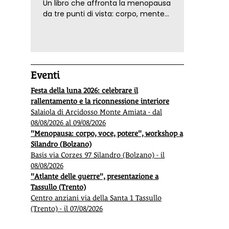
Un libro che affronta la menopausa
da tre punti di vista: corpo, mente
ed emozioni. Con ricette e
tecniche di consapevolezza, per il
benessere della donna
Eventi
Festa della luna 2026: celebrare il
rallentamento e la riconnessione interiore
Salaiola di Arcidosso Monte Amiata - dal
08/08/2026 al 09/08/2026
"Menopausa: corpo, voce, potere", workshop a
Silandro (Bolzano)
Basis via Corzes 97 Silandro (Bolzano) - il
08/08/2026
"Atlante delle guerre", presentazione a
Tassullo (Trento)
Centro anziani via della Santa 1 Tassullo
(Trento) - il 07/08/2026