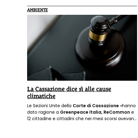
AMBIENTE
La Cassazione dice sì alle cause
climatiche
Le Sezioni Unite della
Corte di Cassazione
«hanno
dato ragione a
Greenpeace Italia, ReCommon
e
12 cittadine e cittadini che nei mesi scorsi avevano
fatto ricorso alla Suprema Corte, chiedendo se in
Italia fosse possibile o meno avere
giustizia