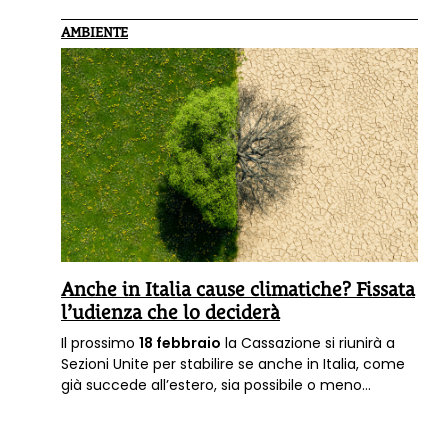
AMBIENTE
Anche in Italia cause climatiche? Fissata
l’udienza che lo deciderà
Il prossimo
18 febbraio
la Cassazione si riunirà a
Sezioni Unite per stabilire se anche in Italia, come
già succede all’estero, sia possibile o meno
intentare una causa climatica
che accerti le
responsabilità delle aziende inquinanti
per gli