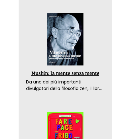
Mushin: la mente senza mente
Da uno dei più importanti
divulgatori della filosofia zen, il libro
che spiega come raggiungere il
benessere nel mondo moderno