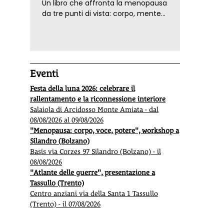
Un libro che affronta la menopausa
da tre punti di vista: corpo, mente
ed emozioni. Con ricette e
tecniche di consapevolezza, per il
benessere della donna
Eventi
Festa della luna 2026: celebrare il
rallentamento e la riconnessione interiore
Salaiola di Arcidosso Monte Amiata - dal
08/08/2026 al 09/08/2026
"Menopausa: corpo, voce, potere", workshop a
Silandro (Bolzano)
Basis via Corzes 97 Silandro (Bolzano) - il
08/08/2026
"Atlante delle guerre", presentazione a
Tassullo (Trento)
Centro anziani via della Santa 1 Tassullo
(Trento) - il 07/08/2026