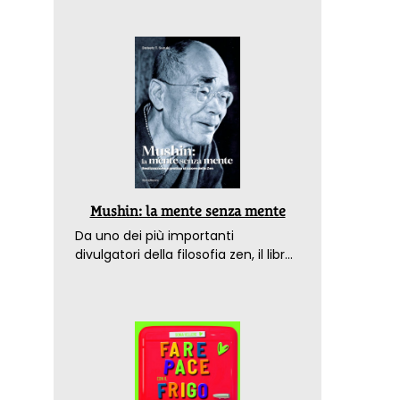
Mushin: la mente senza mente
Da uno dei più importanti
divulgatori della filosofia zen, il libro
che spiega come raggiungere il
benessere nel mondo moderno