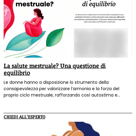
La salute mestruale? Una questione di
equilibrio
Le donne hanno a disposizione lo strumento della
consapevolezza per valorizzare l’armonia e la forza del
proprio ciclo mestruale, rafforzando così autostima e
autorealizzazione. Un percorso che può essere supportato
dalla nuova figura dell’educatrice mestruale. Se si chiedesse
a un gruppo di donne cosa ciascuna di loro intenda per
CHIEDI ALL'ESPERTO
«salute mestruale», molto probabilmente si otterrebbero
risposte molto diverse: chi richiamerebbe