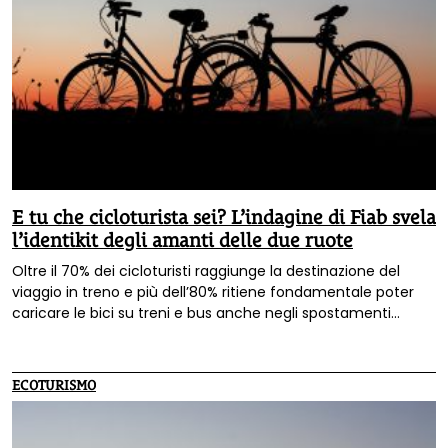
E tu che cicloturista sei? L’indagine di Fiab svela
l’identikit degli amanti delle due ruote
Oltre il 70% dei cicloturisti raggiunge la destinazione del
viaggio in treno e più dell’80% ritiene fondamentale poter
caricare le bici su treni e bus anche negli spostamenti
durante la vacanza. Sono alcuni dei dati emersi
nella seconda edizione dell’indagine nazionale
«Che
cicloturista sei? Luoghi, trasporti, sicurezza, abitudini,
ECOTURISMO
tendenze, bisogni e aspettative di chi viaggia in
bicicletta»
condotta da Fiab.