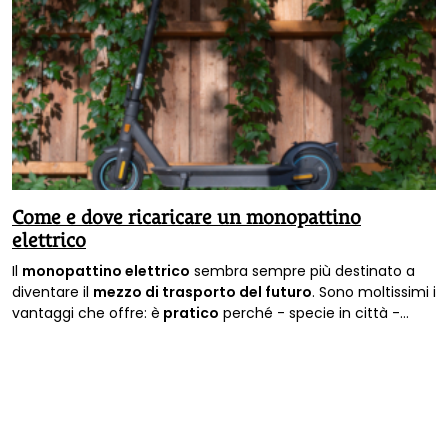
Come e dove ricaricare un monopattino
elettrico
Il
monopattino elettrico
sembra sempre più destinato a
diventare il
mezzo di trasporto del futuro
. Sono moltissimi i
vantaggi che offre: è
pratico
perché - specie in città -
consente di muoversi e raggiungere qualsiasi destinazione
in brevissimo tempo
bypassando il traffico
, inoltre
essendo
richiudibile e dotato di custodia
risulta
estremamente
maneggevole
.