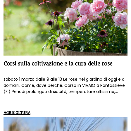
Corsi sulla coltivazione e la cura delle rose
sabato 1 marzo dalle 9 alle 13 Le rose nel giardino di oggi e di
domani. Come, dove perché. Corso in VIVAIO a Pontassieve
(Fi) Periodi prolungati di siccità, temperature altissime,
piogge torrenziali, sventagliate improvvise sono il frutto di
cambiamenti climatici che caratterizzano la nostra epoca e
con cui dobbiamo imparare a convivere. Nel corso in vivaio
AGRICOLTURA
“Le rose nel