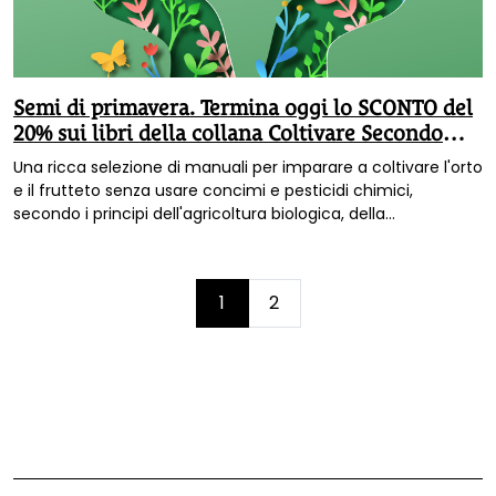
Semi di primavera. Termina oggi lo SCONTO del
20% sui libri della collana Coltivare Secondo
Natura
Una ricca selezione di manuali per imparare a coltivare l'orto
e il frutteto senza usare concimi e pesticidi chimici,
secondo i principi dell'agricoltura biologica, della
biodinamica, della permacultura e dell'agricoltura sinergica.
Acquista i tuoi libri di agricoltura con il 20% di sconto.
Affrettati... l'offerta termina oggi!
Page
1
2
Current
Page
navigation
Page