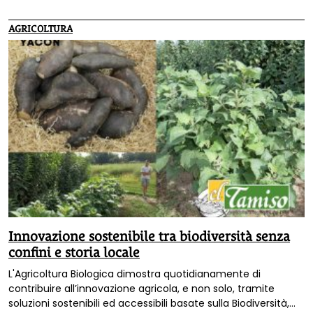
qualche bella fioritura profumata. I consigli di
Francesco
Beldì
, laureato in scienze agrarie, esperto di coltivazioni
AGRICOLTURA
biologiche e autore di diversi manuale sul tema.
Innovazione sostenibile tra biodiversità senza
confini e storia locale
L'Agricoltura Biologica dimostra quotidianamente di
contribuire all’innovazione agricola, e non solo, tramite
soluzioni sostenibili ed accessibili basate sulla Biodiversità,