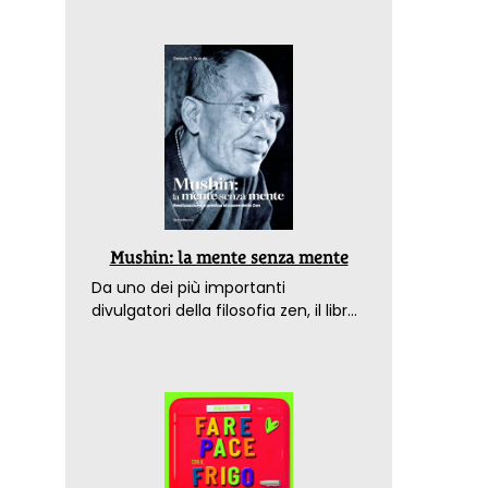
Mushin: la mente senza mente
Da uno dei più importanti
divulgatori della filosofia zen, il libro
che spiega come raggiungere il
benessere nel mondo moderno