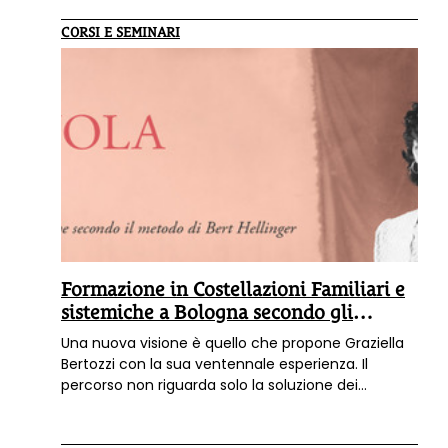
CORSI E SEMINARI
Formazione in Costellazioni Familiari e
sistemiche a Bologna secondo gli
insegnamenti del Maestro Bert
Una nuova visione è quello che propone Graziella
Hellinger
Bertozzi con la sua ventennale esperienza. Il
percorso non riguarda solo la soluzione dei
problemi, ma un diverso modo di leggere la realtà
e se stessi. Il Corso di Formazione è rivolto a tutti