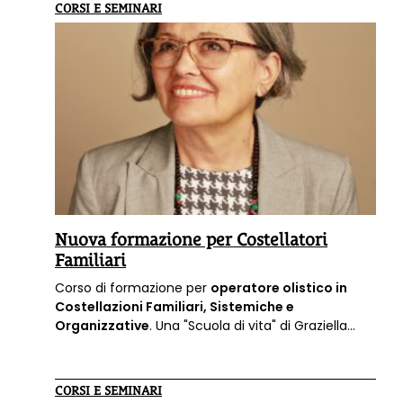
coloro che desiderano approfondire e fare
CORSI E SEMINARI
chiarezza sui legami familiari e a tutti quei
professionisti che già lavorano nella relazione
d’aiuto che sentono il bisogno di integrare la loro
pratica professionale con un metodo straordinario
e all’avanguardia.
Nuova formazione per Costellatori
Familiari
Corso di formazione per
operatore olistico in
Costellazioni Familiari, Sistemiche e
Organizzative
. Una "Scuola di vita" di Graziella
Bertozzi. Il Corso è a numero chiuso max 10
persone.
Ancora tre posti disponibili.
CORSI E SEMINARI