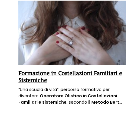
Formazione in Costellazioni Familiari e
Sistemiche
“Una scuola di vita”: percorso formativo per
diventare
Operatore Olistico in Costellazioni
Familiari e sistemiche
, secondo il
Metodo Bert
Hellinger
. Anno 2020-2021. Conduce
Graziella
Bertozzi
. Corso a numero chiuso.