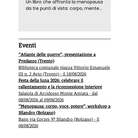
Un libro che affronta la menopausa
da tre punti di vista: corpo, mente
ed emozioni. Con ricette e
tecniche di consapevolezza, per il
benessere della donna
Eventi
"Atlante delle guerre", presentazione a
Predazzo (Trento)
Biblioteca comunale piazza Vittorio Emanuele
III n. 2 Avio (Trento) - il 18/08/2026
Festa della luna 2026: celebrare il
rallentamento e la riconnessione interiore
Salaiola di Arcidosso Monte Amiata - dal
08/08/2026 al 09/08/2026
"Menopausa: corpo, voce, potere", workshop a
Silandro (Bolzano)
Basis via Corzes 97 Silandro (Bolzano) - il
08/08/2026