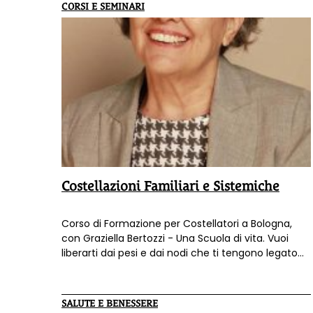
rigore della clinica incontra la profondità del sacro.
CORSI E SEMINARI
Costellazioni Familiari e Sistemiche
Corso di Formazione per Costellatori a Bologna,
con Graziella Bertozzi - Una Scuola di vita. Vuoi
liberarti dai pesi e dai nodi che ti tengono legato
alla tua famiglia di origine? Vuoi intraprendere una
nuova professione o specializzarti nella tua
professione di relazione d’aiuto? Da
Febbraio
è
SALUTE E BENESSERE
possibile iniziare un nuovo
Percorso Formativo in