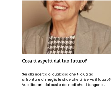
Costellazioni familiari, sistemiche e
organizzative.
Cosa ti aspetti dal tuo futuro?
Sei alla ricerca di qualcosa che ti aiuti ad
affrontare al meglio le sfide che ti riserva il futuro?
Vuoi liberarti dai pesi e dai nodi che ti tengono
legato alla tua famiglia di origine? Vuoi
intraprendere una nuova professione o
specializzarti nella tua professione di relazione
d’aiuto? Da
settembre 2020
è possibile iniziare un
nuovo ciclo del
Percorso Formativo in