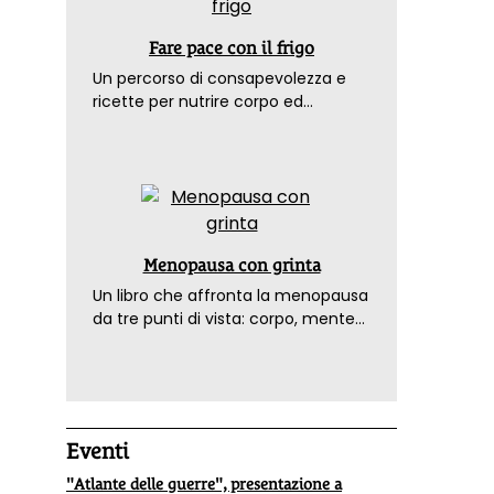
Fare pace con il frigo
Un percorso di consapevolezza e
ricette per nutrire corpo ed
emozioni. Con la prefazione del
dottor Franco Berrino
Menopausa con grinta
Un libro che affronta la menopausa
da tre punti di vista: corpo, mente
ed emozioni. Con ricette e
tecniche di consapevolezza, per il
benessere della donna
Eventi
"Atlante delle guerre", presentazione a