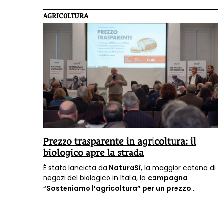
AGRICOLTURA
Prezzo trasparente in agricoltura: il
biologico apre la strada
È stata lanciata da
NaturaSì
, la maggior catena di
negozi del biologico in Italia, la
campagna
“Sosteniamo l’agricoltura” per un prezzo
trasparente
che aumenti la consapevolezza e la
capacità di scelta.