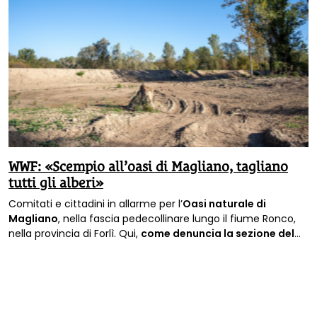
WWF: «Scempio all’oasi di Magliano, tagliano
tutti gli alberi»
Comitati e cittadini in allarme per l’
Oasi naturale di
Magliano
, nella fascia pedecollinare lungo il fiume Ronco,
nella provincia di Forlì. Qui,
come denuncia la sezione del
WWF di Forlì-Cesena
, «
stanno tagliando tutti gli alberi
; è
uno scempio».