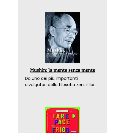
Mushin: la mente senza mente
Da uno dei più importanti
divulgatori della filosofia zen, il libro
che spiega come raggiungere il
benessere nel mondo moderno