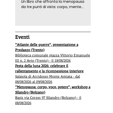
Un libro che affronta la menopausa
da tre punti di vista: corpo, mente
ed emozioni. Con ricette e
tecniche di consapevolezza, per il
benessere della donna
Eventi
"Atlante delle guerre", presentazione a
Predazzo (Trento)
Biblioteca comunale piazza Vittorio Emanuele
III n. 2 Avio (Trento) - il 18/08/2026
Festa della luna 2026: celebrare il
rallentamento e la riconnessione interiore
Salaiola di Arcidosso Monte Amiata - dal
08/08/2026 al 09/08/2026
"Menopausa: corpo, voce, potere", workshop a
Silandro (Bolzano)
Basis via Corzes 97 Silandro (Bolzano) - il
08/08/2026