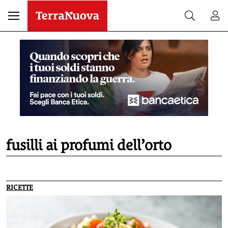
fusilli ai profumi dell’orto
RICETTE