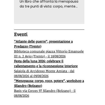
Un libro che affronta la menopausa
da tre punti di vista: corpo, mente
ed emozioni. Con ricette e
tecniche di consapevolezza, per il
benessere della donna
Eventi
"Atlante delle guerre", presentazione a
Predazzo (Trento)
Biblioteca comunale piazza Vittorio Emanuele
III n. 2 Avio (Trento) - il 18/08/2026
Festa della luna 2026: celebrare il
rallentamento e la riconnessione interiore
Salaiola di Arcidosso Monte Amiata - dal
08/08/2026 al 09/08/2026
"Menopausa: corpo, voce, potere", workshop a
Silandro (Bolzano)
Basis via Corzes 97 Silandro (Bolzano) - il
08/08/2026