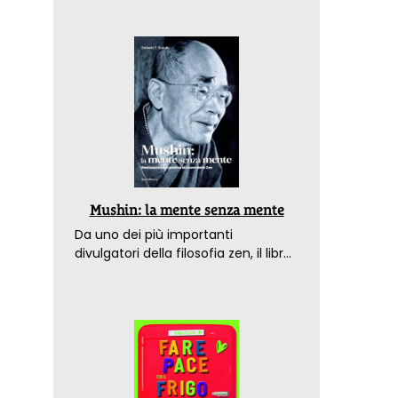
Mushin: la mente senza mente
Da uno dei più importanti
divulgatori della filosofia zen, il libro
che spiega come raggiungere il
benessere nel mondo moderno