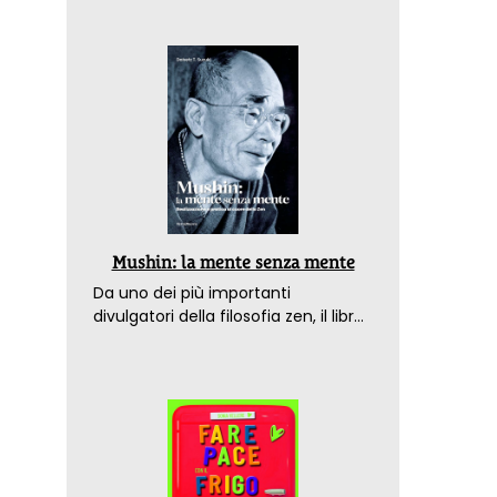
Mushin: la mente senza mente
Da uno dei più importanti
divulgatori della filosofia zen, il libro
che spiega come raggiungere il
benessere nel mondo moderno