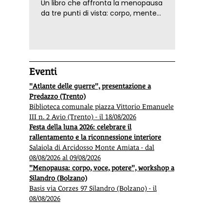
Un libro che affronta la menopausa
da tre punti di vista: corpo, mente
ed emozioni. Con ricette e
tecniche di consapevolezza, per il
benessere della donna
Eventi
"Atlante delle guerre", presentazione a
Predazzo (Trento)
Biblioteca comunale piazza Vittorio Emanuele
III n. 2 Avio (Trento) - il 18/08/2026
Festa della luna 2026: celebrare il
rallentamento e la riconnessione interiore
Salaiola di Arcidosso Monte Amiata - dal
08/08/2026 al 09/08/2026
"Menopausa: corpo, voce, potere", workshop a
Silandro (Bolzano)
Basis via Corzes 97 Silandro (Bolzano) - il
08/08/2026