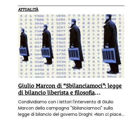
ATTUALITÀ
Giulio Marcon di “Sbilanciamoci”: legge
di bilancio liberista e filosofia
economica fondata sui privati
Condividiamo con i lettori l'intervento di Giulio
Marcon della campagna "Sbilanciamoci" sulla
legge di bilancio del governo Draghi: «Non ci piace,
continua sulla vecchia strada (liberista) e rinvia le
scelte che sarebbero necessarie per un modello di