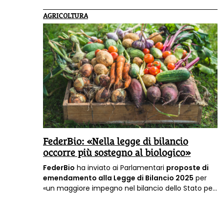
AGRICOLTURA
FederBio: «Nella legge di bilancio
occorre più sostegno al biologico»
FederBio
ha inviato ai Parlamentari
proposte di
emendamento alla Legge di Bilancio 2025
per
«un maggiore impegno nel bilancio dello Stato per
il
sostegno al biologico
, settore nel quale l’Italia è
leader a livello europeo e che rappresenta il