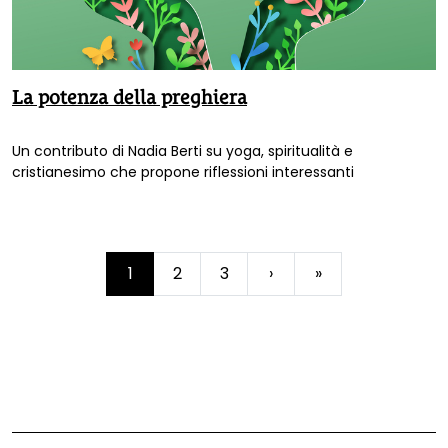
La potenza della preghiera
Un contributo di Nadia Berti su yoga, spiritualità e
cristianesimo che propone riflessioni interessanti
Page
1
2
3
›
»
Current
Page
Page
navigation
Page