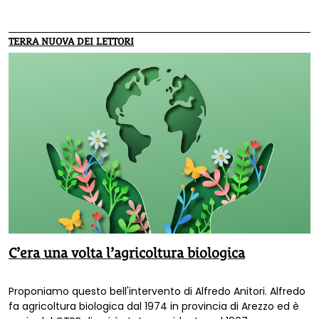
spontanea che molti di noi mettono in atto e ripetono più o
meno distrattamente producendo quei tratti liberi, tracce
imprecise o mini-disegni, che in generale prendono il nome
TERRA NUOVA DEI LETTORI
di SCARABOCCHI.
C’era una volta l’agricoltura biologica
Proponiamo questo bell'intervento di Alfredo Anitori. Alfredo
fa agricoltura biologica dal 1974 in provincia di Arezzo ed è