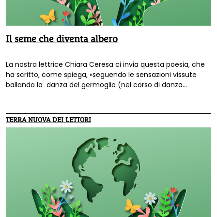
Il seme che diventa albero
La nostra lettrice Chiara Ceresa ci invia questa poesia, che
ha scritto, come spiega, «seguendo le sensazioni vissute
ballando la danza del germoglio (nel corso di danza
creativa che ho frequentato), il movimento spontaneo del
seme che diventa albero. Ho rappresentato questo mio
albero al saggio di fine corso ed è stata un'emozione
TERRA NUOVA DEI LETTORI
incredibile».